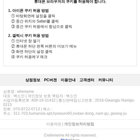
휴대폰 브라우저의 쿠키를 허용해야 합니다.
1. 아이폰 쿠키 허용 방법
① 바탕화면에 설정을 클릭
② 중간 위치의 Safari를 클릭
③ 중간 쿠키 허용에서 항상으로 클릭
2. 갤럭시 쿠키 허용 방법
① 인터넷 창 열기
② 휴대폰 하단 왼쪽 버튼의 더보기 메뉴
③ 화면 하단의 설정 클릭
④ 쿠키 허용에 V 체크
상점정보
PC버젼
이용안내
고객센터
커뮤니티
상호명 : ellememe
대표 : 백소인 | 개인정보 보호 책임자 : 백소인
사업자등록번호 :408-19-31432 | 통신판매업신고번호 : 2016-Gwangju Namgu-
0215
전화 : 070-8722-0713 | 팩스 :
주소 : 311-703,humansia apt,hyowuro60,nodae-dong, nam-gu, gwang-ju.
이용약관
|
개인정보처리방침
ⓒellememe All rights reserved.